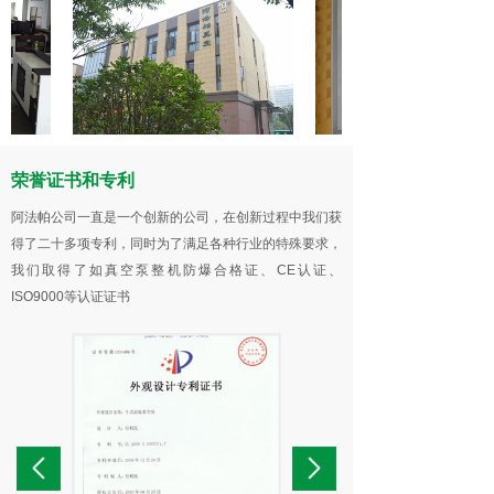
盐城基地，是国内实力较强的真空企业。
公司拥有二十多项技术专利，已通过ISO9000质量管理体
系和CE认证，并有真空泵整机防爆认证证书。
公司拥有多种数控加工中心(超过30台CNC)、车床、磨
床、镗床等高精度生产设备，有氦质谱真空检漏仪、宽程
数显真空计、真空容器、三维测量仪、动平衡仪、振动
仪、电气性能测试及综合测试平台等高性能的检测设备；
荣誉证书和专利
先进的设备使公司的研发、生产、工程服务得到了可靠的
阿法帕公司一直是一个创新的公司，在创新过程中我们获
保证。
得了二十多项专利，同时为了满足各种行业的特殊要求，
公司生产的产品质量稳定、性能良好，干式真空泵市场占
我们取得了如真空泵整机防爆合格证、CE认证、
有率领先，获得了众多国内外客户的认可及好评。
ISO9000等认证证书
公司三大理念：绿色真空、专业真空、全面系统服务；致
力于让真空更简单。