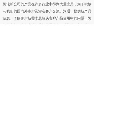
阿法帕公司的产品在许多行业中得到大量应用，为了积极
与我们的国内外客户及潜在客户交流、沟通、提供新产品
信息、了解客户新需求及解决客户产品使用中的问题，阿
法帕参加了许多高端行业性的展览会，并取得了良好的效
果，加深了客户对阿法帕公司及产品的了解。
在展览会上，许多客户觉得阿法帕公司的产品很创新性和
面向未来 ，在进一步仔细了解产品并进行深度技术交流
后，认为阿法帕公司产品特别是干泵非常有前途，能解决
他们在工艺过程中存在的许多问题，多数客户提出了与阿
法帕公司合作的意向。